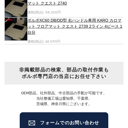
マット クエスト 2740
価格(税込):
58,300円
ボルボXC60 DB/DD型 右ハンドル車用 KARO カロマ
ット フロアマット クエスト 2739 2ライン 4ピース 1
台分
価格(税込):
62,590円
非掲載部品の検索、部品の取付作業も
ボルボ専門店の当店にお任せ下さい
OEM部品、社外部品、中古部品の手配が可能です。
当社整備工場は愛知県、千葉県、
茨城県、神奈川県にございます。
フォームでのお問い合わせ