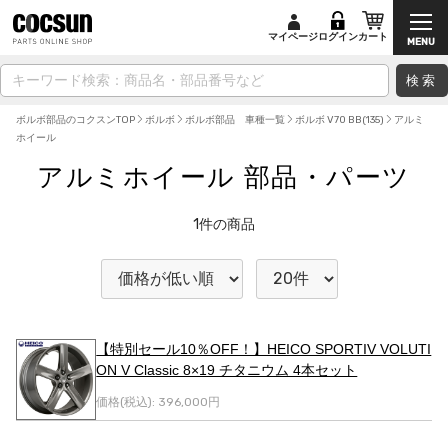
マイページ
ログイン
カート
検索
ボルボ部品のコクスンTOP
ボルボ
ボルボ部品 車種一覧
ボルボ V70 BB(135)
アルミ
ホイール
アルミホイール 部品・パーツ
1
件の商品
【特別セール10％OFF！】HEICO SPORTIV VOLUTI
ON V Classic 8×19 チタニウム 4本セット
価格(税込):
396,000円