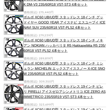
K DM-V3 235/60R18 VST-ST3 4本セット
価格(税込):
275,440円
ボルボ XC60 UB/UD型 スタッドレス 18インチ グッ
ドイヤー GOOD YEAR アイスナビ エスユーブイ ICE
NAVI SUV 235/60R18 VST-PLS2 4本セット
価格(税込):
279,239円
ボルボ XC60 UB/UD型 スタッドレス 18インチ ノキ
アン NOKIAN ハッカペリタ R5 Hakkapeliitta R5 235/
60R18 VST-PLS2 4本セット
価格(税込):
289,819円
ボルボ XC60 UB/UD型 スタッドレス 18インチ ミシ
ュラン MICHELIN エックスアイススノー X-ICE SNO
W 235/60R18 VST-PLS2 4本セット
価格(税込):
309,350円
ボルボ XC60 UB/UD型 スタッドレス 19インチ ピレ
リ PIRELLI アイスゼロアシンメトリコ ICE ZERO AS
IMMETRICO 235/55R19 VST-ST3 4本セット
価格(税込):
323,699円
ボルボ XC60 UB/UD型 スタッドレス 19インチ ピレ