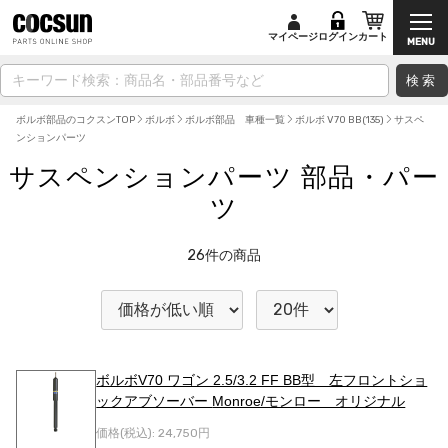
マイページ
ログイン
カート
検索
ボルボ部品のコクスンTOP
ボルボ
ボルボ部品 車種一覧
ボルボ V70 BB(135)
サスペ
ンションパーツ
サスペンションパーツ 部品・パー
ツ
26
件の商品
ボルボV70 ワゴン 2.5/3.2 FF BB型 左フロントショ
ックアブソーバー Monroe/モンロー オリジナル
価格(税込):
24,750円