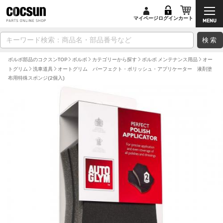
マイページ
ログイン
カート
検索
ボルボ部品のコクスンTOP
ボルボ
カテゴリーから探す
ボルボ メンテナンス用品
オー
トグリム
洗車道具
オートグリム パーフェクト・ポリッシュ・アプリケーター 液剤塗
布用特殊スポンジ(2個入)