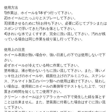
使用方法
1)作業は、ホイールを1本ずつ行って下さい。
2)ホイールにたっぷりとスプレーして下さい。
3)浸透させるために1分お待ち下さい。必要に応じてブラシまたは
スポンジで浮いてきた汚れを落として下さい。
4)きれいな水でよくすすぎ、完全に洗い流して下さい。汚れが残
っている場合は同じ作業を繰り返し行って下さい。
使用上の注意
ホイール表面が熱い場合や、強い日差しの下では使用しないで下
さい。
必ずホイールが冷えている時に作業して下さい。
塗布後は、液が乾かないうちに洗い流して下さい。また、薄いメ
ッキ仕上げのホイールや、鏡面仕上げのアルミニウム、ステンレ
ス、アルマイト加工のパーツ類への使用は避けて下さい。疑わし
い場合は、使用前にホイールの裏側等でテストをした上で、つけ
置きの時間を短くしてご使用下さい。
クリーン・ホイールはクリアラッカーの下で発生した錆を落とす
ことは出来ません。また、塗装面に付着した場合はすぐに洗い流
して下さい。