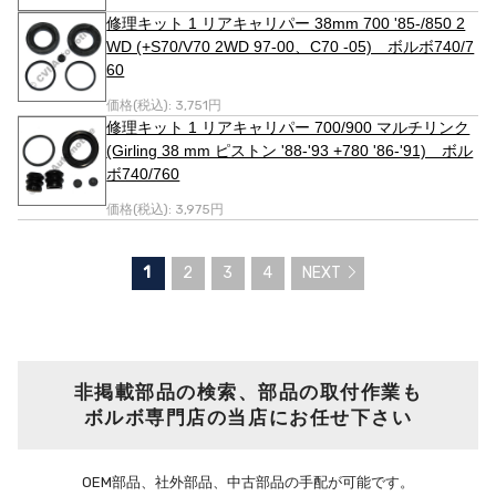
修理キット 1 リアキャリパー 38mm 700 '85-/850 2
WD (+S70/V70 2WD 97-00、C70 -05) ボルボ740/7
60
価格(税込):
3,751円
修理キット 1 リアキャリパー 700/900 マルチリンク
(Girling 38 mm ピストン '88-'93 +780 '86-'91) ボル
ボ740/760
価格(税込):
3,975円
1
2
3
4
NEXT
非掲載部品の検索、部品の取付作業も
ボルボ専門店の当店にお任せ下さい
OEM部品、社外部品、中古部品の手配が可能です。