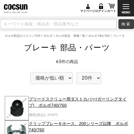
マイページ
ログイン
カート
検索
ボルボ部品のコクスンTOP
ボルボ
ボルボ部品 車種一覧
ボルボ 740/760
ブレーキ
ブレーキ 部品・パーツ
63
件の商品
ブリードスクリュー用ダストカバー(ガーリングタイ
プ) ボルボ740/760
価格(税込):
290円
クリップブレーキホース、200シリーズ以降 ボルボ
740/760