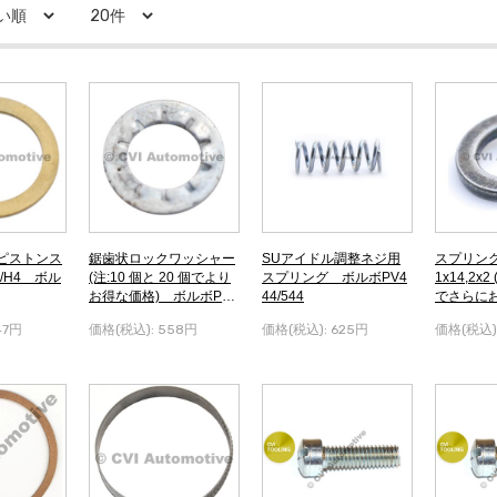
ピストンス
鋸歯状ロックワッシャー
SUアイドル調整ネジ用
スプリング
/H4 ボル
(注:10 個と 20 個でより
スプリング ボルボPV4
1x14,2x2
お得な価格) ボルボPV4
44/544
でさらにお
44/544
V444/544
47円
価格(税込):
558円
価格(税込):
625円
価格(税込)