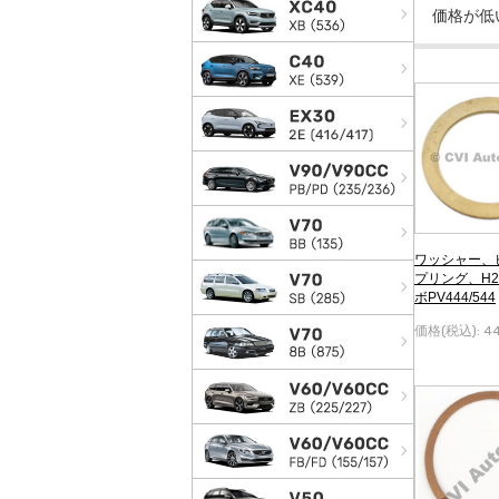
ワッシャー、
プリング、H2
ボPV444/544
価格(税込):
4