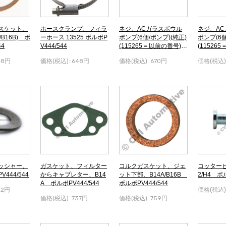
スケット、
ホースクランプ、フィラ
ネジ、ACガラスボウル
ネジ、A
/B16B) ボ
ーホース 13525 ボルボP
ポンプ(6個/ポンプ)(純正)
ポンプ(6個
44
V444/544
(115265 = 以前の番号)
(115265
ボルボPV444/544
ボルボPV4
48円
価格(税込):
648円
価格(税込):
670円
価格(税込)
ッシャー、
ガスケット、フィルター
コルクガスケット、ジェ
コッター
444/544
からキャブレター、B14
ット下部、B14A/B16B
2/H4 ボル
A ボルボPV444/544
ボルボPV444/544
92円
価格(税込)
価格(税込):
737円
価格(税込):
759円