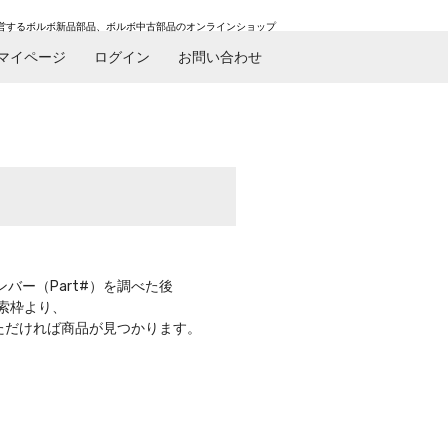
営するボルボ新品部品、ボルボ中古部品のオンラインショップ
マイページ
ログイン
お問い合わせ
バー（Part#）を調べた後
索枠より、
いただければ商品が見つかります。