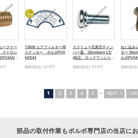
ョークケー
73606 エアフィルター用
スクリュー式真空チャン
ねじ込み
、ストロン
ステッカー ボルボPV4
バー蓋、Stromberg CD
ター Stro
V444/5
44/544
(純正、ロックワッシャー
ルボPV444
付き - 4 個/キャブレター)
82円
価格(税込):
804円
価格(税込):
893円
価格(税込)
ボルボPV444/544
...
1
2
3
4
5
NEXT
LAS
部品の取付作業もボルボ専門店の当店に