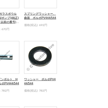
Cガラスボウル
スプリングワッシャー、
/ポンプ)(純正)
曲面 ボルボPV444/544
 = 以前の番号)
価格(税込):
692円
44/544
:
670円
ピンボルト、H
ワッシャー ボルボPV4
ボPV444/544
44/544
:
782円
価格(税込):
782円