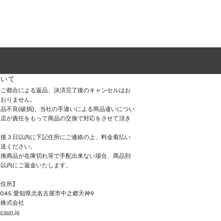
ついて
のご都合による返品、決済完了後のキャンセルはお
ておりません。
品不良(破損)、当社の手違いによる商品違いについ
当店が責任をもって商品の交換で対応をさせて頂き
着後３日以内に下記住所にご連絡の上、料金着払い
返送ください。
交換商品が在庫切れ等で手配出来ない場合、商品到
日以内にご返金いたします。
先住所】
0045
愛知県北名古屋市中之郷天神9
ン株式会社
csun.jp