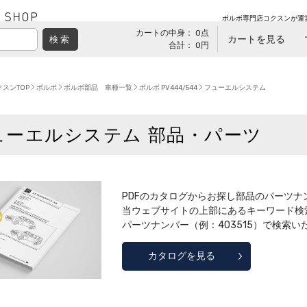
ボルボ専門店コクスンが運
カートの中身： 0点
カートを見る
検索
合計： 0円
スンTOP
ボルボ
ボルボ部品 車種一覧
ボルボ PV444/544
フューエルシステム
ューエルシステム 部品・パーツ
PDFのカタログからお探し部品のパーツナン
当ウェブサイトの上部にあるキーワード検
パーツナンバー（例：403515）で検索
カタログを見る