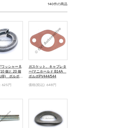
140
件の商品
ワッシャー 8,
ガスケット、キャブレタ
 (10 個と 20 個
ー/マニホールド B14A
得) ボルボP
ボルボPV444/544
:
625円
価格(税込):
648円