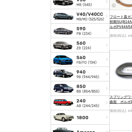
フロート蓋ガ
初期SU(B14A
ルボPV444/5
価格(税込):
6
スプリングワ
曲面 ボルボPV
価格(税込):
6