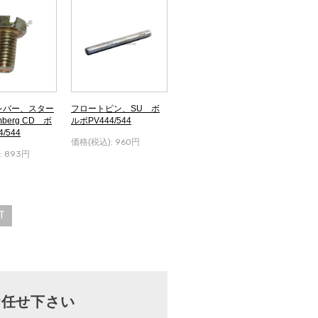
レバー、スター
フロートピン、SU ボ
mberg CD ボ
ルボPV444/544
/544
価格(税込):
960円
:
893円
T
お任せ下さい