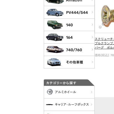
スクリューチ
ブルクランプ
バーグ ボルボP
44
価格(税込):
7