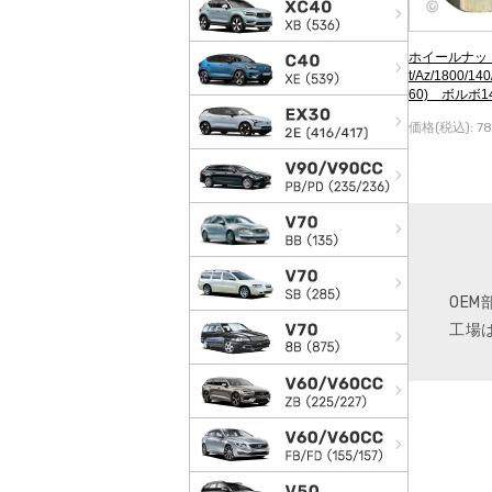
ホイールナット(
t/Az/1800/140
60) ボルボ1
価格(税込):
7
OE
工場