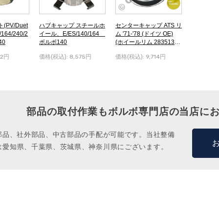
PV/Duet
ハブキャップ スチールホ
センターキャップ ATS リ
/164/240/2
イール、E/ES/140/164
ム '71-'78 (ドイツ OE)
40
ボルボ140
(ホイールリム 283513、
D=61-62 mm 用) ボル
82円
価格(税込):
8,575円
価格(税込):
9,714円
ボ140
部品の取付作業もボルボ専門店の当店に
M部品、社外部品、中古部品の手配が可能です。当社整備
は愛知県、千葉県、茨城県、神奈川県にございます。