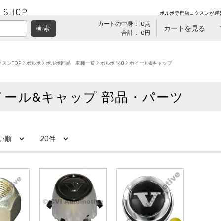
ボルボ専門店コクスンが運
カートの中身： 0点
カートを見る
検索
合計： 0円
スンTOP
ボルボ
ボルボ部品 車種一覧
ボルボ 140
ホイール&キャップ
イール&キャップ 部品・パーツ