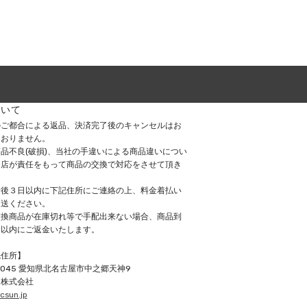
ついて
のご都合による返品、決済完了後のキャンセルはお
ておりません。
品不良(破損)、当社の手違いによる商品違いについ
当店が責任をもって商品の交換で対応をさせて頂き
着後３日以内に下記住所にご連絡の上、料金着払い
返送ください。
交換商品が在庫切れ等で手配出来ない場合、商品到
日以内にご返金いたします。
先住所】
0045
愛知県北名古屋市中之郷天神9
ン株式会社
csun.jp