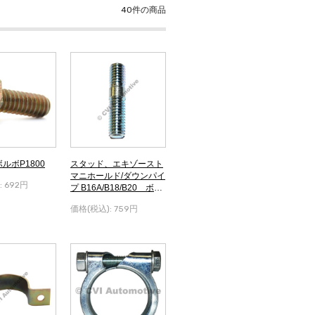
40
件の商品
ルボP1800
スタッド、エキゾースト
マニホールド/ダウンパイ
:
692円
プ B16A/B18/B20 ボル
ボP1800
価格(税込):
759円