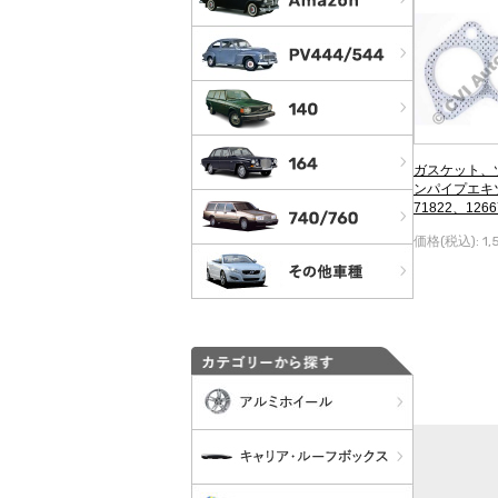
ガスケット、
ンパイプエキゾ
71822、1266
号) ボルボP1
価格(税込):
1,