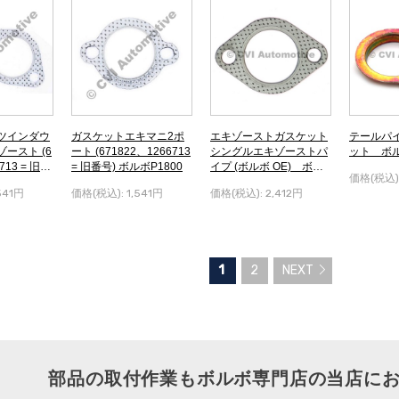
ツインダウ
ガスケットエキマニ2ポ
エキゾーストガスケット
テールパ
ースト (6
ート (671822、1266713
シングルエキゾーストパ
ット ボル
713 = 旧番
= 旧番号) ボルボP1800
イプ (ボルボ OE) ボル
価格(税込)
800
ボP1800
541円
価格(税込):
1,541円
価格(税込):
2,412円
1
2
NEXT
部品の取付作業もボルボ専門店の当店に