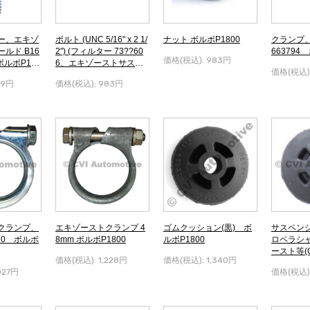
ー、エキゾ
ボルト (UNC 5/16" x 2 1/
ナット ボルボP1800
クランプ
ルド B16
2") (フィルター 73??60
663794
価格(税込):
983円
 ボルボP180
6、エキゾーストサスペ
価格(税込)
ンションなど用) ボルボ
59円
価格(税込):
983円
P1800
クランプ、
エキゾーストクランプ 4
ゴムクッション(黒) ボ
サスペン
B20 ボルボ
8mm ボルボP1800
ルボP1800
ロペラシ
ースト等(
価格(税込):
1,228円
価格(税込):
1,340円
シャフトAma
027円
価格(税込)
800 -19
00