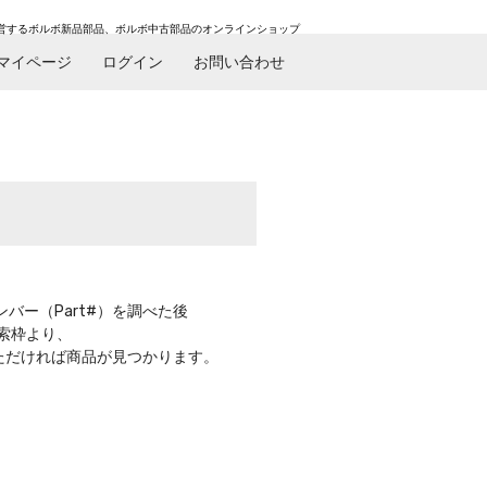
営するボルボ新品部品、ボルボ中古部品のオンラインショップ
マイページ
ログイン
お問い合わせ
バー（Part#）を調べた後
索枠より、
いただければ商品が見つかります。