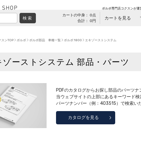
ボルボ専門店コクスンが運
カートの中身： 0点
カートを見る
検索
合計： 0円
スンTOP
ボルボ
ボルボ部品 車種一覧
ボルボ 1800
エキゾーストシステム
キゾーストシステム 部品・パーツ
PDFのカタログからお探し部品のパーツナン
当ウェブサイトの上部にあるキーワード検
パーツナンバー（例：403515）で検索
カタログを見る