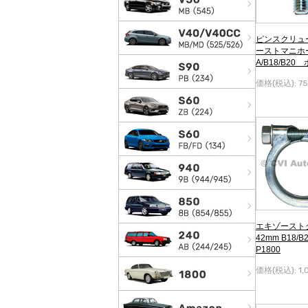
ピンスクリュ
ーストマニホー
A/B18/B20
0
価格(税込):
7
エキゾースト
42mm B18/
P1800
価格(税込):
1,