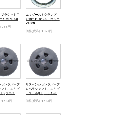
、ブラケット用
エキゾーストクランプ、
 ボルボP1800
42mm B18/B20 ボルボ
P1800
:
983円
価格(税込):
1,027円
ションラバープ
サスペンションラバープ
ャフト、エキゾ
ロペラシャフト、エキゾ
OE)(プロペラ
ースト等(OE) ボルボP1
zon B18 +1
800
:
1,451円
価格(税込):
1,451円
66) ボルボP18