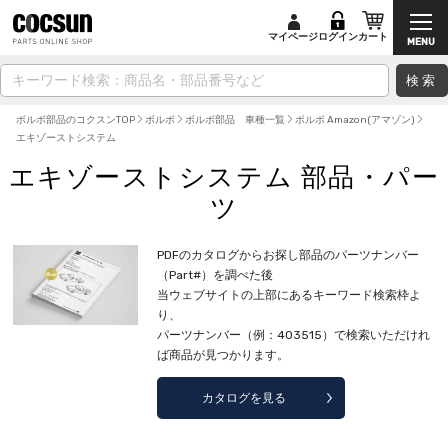
マイページ
ログイン
カート
検索
ボルボ部品のコクスンTOP
ボルボ
ボルボ部品 車種一覧
ボルボ Amazon(アマゾン)
エキゾーストシステム
エキゾーストシステム 部品・パー
ツ
PDFのカタログからお探し部品のパーツナンバー
（Part#）を調べた後
当ウェブサイトの上部にあるキーワード検索枠よ
り、
パーツナンバー（例：403515）で検索いただけれ
ば商品が見つかります。
カタログを見る