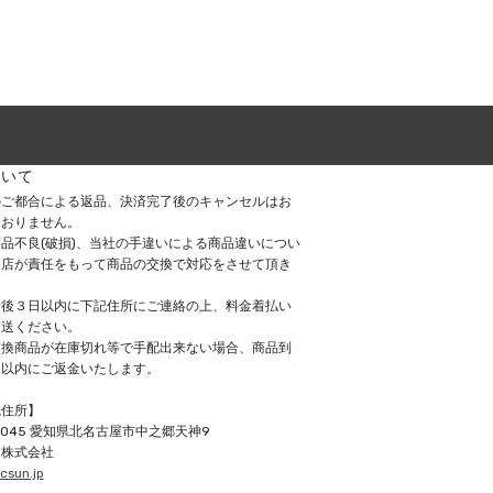
ついて
のご都合による返品、決済完了後のキャンセルはお
ておりません。
品不良(破損)、当社の手違いによる商品違いについ
当店が責任をもって商品の交換で対応をさせて頂き
着後３日以内に下記住所にご連絡の上、料金着払い
返送ください。
交換商品が在庫切れ等で手配出来ない場合、商品到
日以内にご返金いたします。
先住所】
0045
愛知県北名古屋市中之郷天神9
ン株式会社
csun.jp