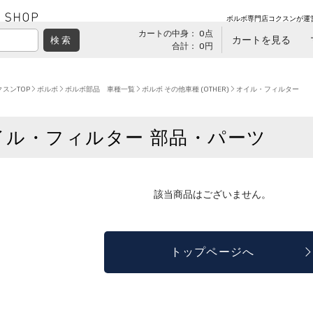
ボルボ専門店コクスンが運
カートの中身： 0点
カートを見る
検索
合計： 0円
スンTOP
ボルボ
ボルボ部品 車種一覧
ボルボ その他車種 (OTHER)
オイル・フィルター
イル・フィルター 部品・パーツ
該当商品はございません。
トップページへ