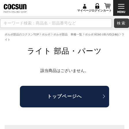
マイページ
ログイン
カート
検索
ボルボ部品のコクスンTOP
ボルボ
ボルボ部品 車種一覧
ボルボ XC60 UB/UD(246)
ラ
イト
ライト 部品・パーツ
該当商品はございません。
トップページへ